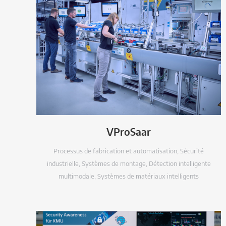
VProSaar
Processus de fabrication et automatisation
,
Sécurité
industrielle
,
Systèmes de montage
,
Détection intelligente
multimodale
,
Systèmes de matériaux intelligents