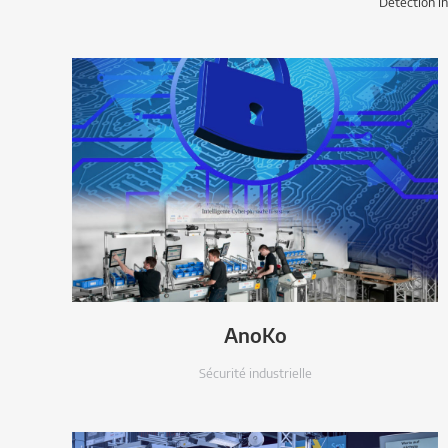
Détection i
AnoKo
Sécurité industrielle