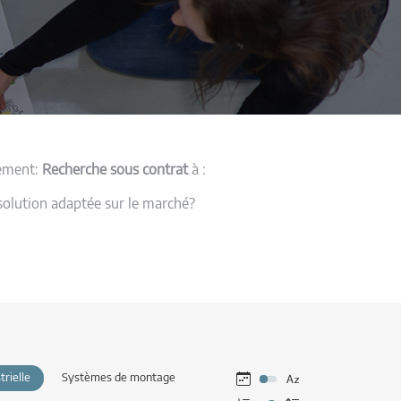
lement:
Recherche sous contrat
à :
 solution adaptée sur le marché?
trielle
Systèmes de montage