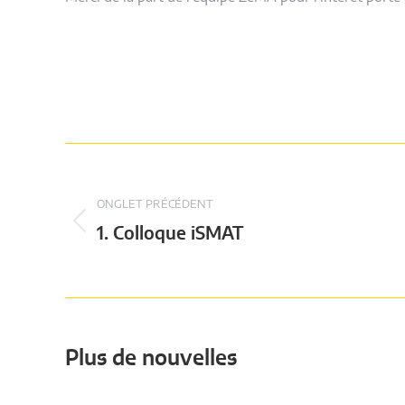
Post
navigation
ONGLET PRÉCÉDENT
Article
1. Colloque iSMAT
précédentPrécédent:
Plus de nouvelles