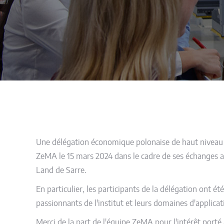
Une délégation économique polonaise de haut niveau
ZeMA le 15 mars 2024 dans le cadre de ses échanges 
Land de Sarre.
En particulier, les participants de la délégation ont ét
passionnants de l'institut et leurs domaines d'applicat
Merci de la part de l'équipe ZeMA pour l'intérêt porté à