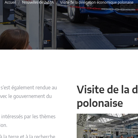
Vous êtes ici :
Accueil
Nouvelles de ZeMA
Visite de la délégation économique polonaise
Visite de la
 s’est également rendue au
avec le gouvernement du
polonaise
é intéressés par les thèmes
ion.
 la terre et à la recherche.