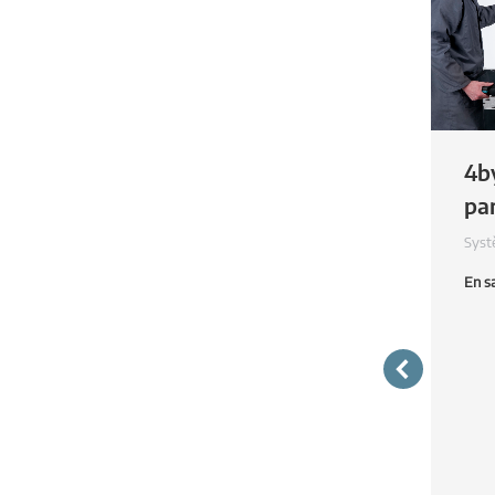
4b
,
,
,
,
par
Syst
En s