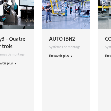
y3 - Quatre
AUTO IBN2
C
 trois
Systèmes de montage
Sys
èmes de montage
En savoir plus
En s
avoir plus