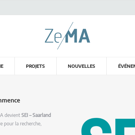
HE
PROJETS
NOUVELLES
ÉVÉNE
ommence
MA devient
SEI – Saarland
e pour la recherche,