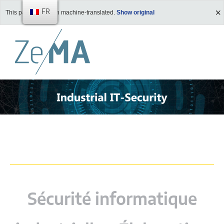
FR
This page has been machine-translated.
Show original
Sécurité informatique