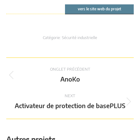
vers le site web du projet
Catégorie:
Sécurité industrielle
Navigation
ONGLET PRÉCÉDENT
de
Onglet
AnoKo
précédent
commentaires
NEXT
Projets
Activateur de protection de basePLUS
attendus