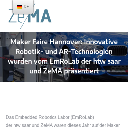
DE
Maker Faire Hannover: Innovative
Robotik- und AR-Technologien
wurden vom EmRoLab der htw saar
und ZeMA präsentiert
Sie befinden sich hier:
Das Embedded Robotics Labor (EmRoLab)
der
htw saar
und ZeMA waren dieses Jahr auf der Maker