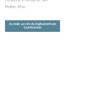
Personne à contacter: Jan
Molter, M.Sc.
Accéder au site du Digitalzentrum
Saarbrücken