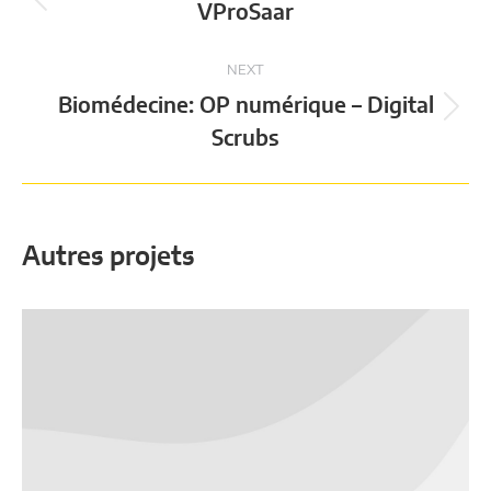
de
Onglet
VProSaar
précédent
commentaires
NEXT
Biomédecine: OP numérique – Digital
Projets
Scrubs
attendus
Autres projets