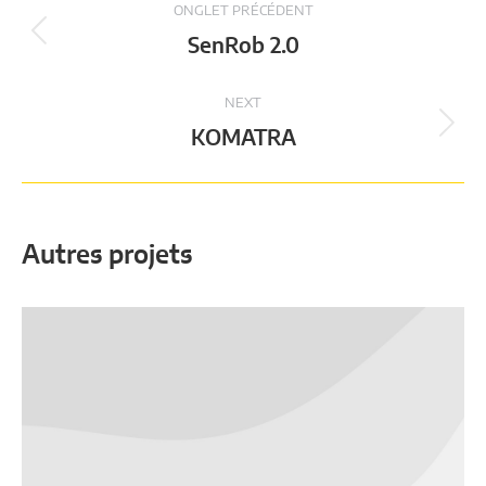
ONGLET PRÉCÉDENT
de
Onglet
SenRob 2.0
précédent
commentaires
NEXT
Projets
KOMATRA
attendus
Autres projets