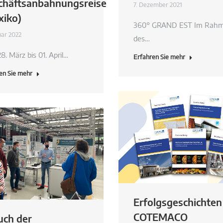
chäftsanbahnungsreise
7. Dezember 2021
xiko)
360° GRAND EST Im Rah
uar 2022
des…
8. März bis 01. April…
Erfahren Sie mehr
en Sie mehr
Erfolgsgeschichten
COTEMACO
uch der