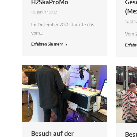
H2SkaProMo
Ges
(Me
18. Januar 2022
12. Jan
Im Dezember 2021 startete das
vom…
Vom 2
Erfahren Sie mehr
Erfahr
Besuch auf der
Bes