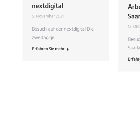
nextdigital
Arb
Saa
5. November 2021
12. Ok
Besuch auf der nextdigital Die
zweitägige…
Besuc
Saarl
Erfahren Sie mehr
Erfahr