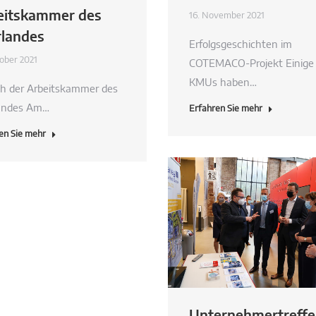
eitskammer des
16. November 2021
rlandes
Erfolgsgeschichten im
tober 2021
COTEMACO-Projekt Einige
KMUs haben…
h der Arbeitskammer des
andes Am…
Erfahren Sie mehr
en Sie mehr
Unternehmertreff