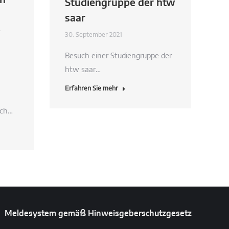
Studiengruppe der htw
saar
e
30. September 2021
Besuch einer Studiengruppe der
htw saar…
Erfahren Sie mehr
ach…
Meldesystem gemäß Hinweisgeberschutzgesetz