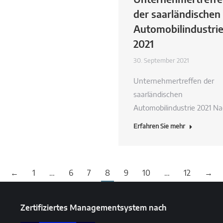
der saarländischen
Automobilindustri
2021
30. September 2021
Unternehmertreffen der
saarländischen
Automobilindustrie 2021 N
Erfahren Sie mehr
←
1
…
6
7
8
9
10
…
12
→
Zertifiziertes Managementsystem nach