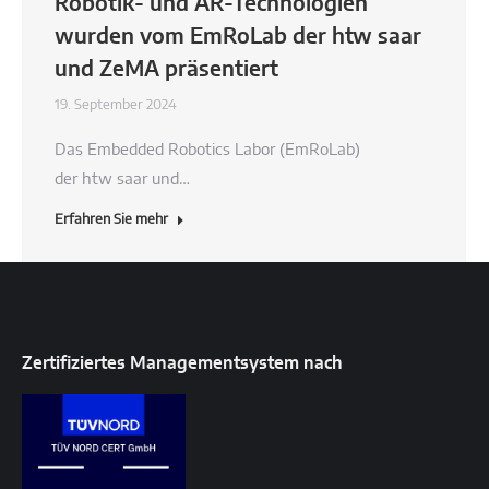
Robotik- und AR-Technologien
wurden vom EmRoLab der htw saar
und ZeMA präsentiert
19. September 2024
Das Embedded Robotics Labor (EmRoLab)
der htw saar und…
Erfahren Sie mehr
Zertifiziertes Managementsystem nach